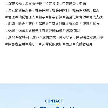
＃深夜労働
＃源泉所得税
＃特定技能
＃申告監督
＃申請
＃男女間賃金差異
＃社会保険
＃社会保険料
＃社会保険適用拡大
＃管理
＃納税管理人
＃給与
＃給与計算
＃義務化
＃育休
＃育成支援
＃脱退一時金
＃要件
＃解雇
＃許可
＃試験
＃誓約書
＃課題
＃賞与
＃退職
＃退職金
＃通勤手当
＃連続勤務
＃週20時間
＃週44時間特例
＃違い
＃還付請求
＃障がい者
＃障害者法定雇用率
＃障害者雇用
＃難しい
＃非課税限度額
＃面接
＃高齢者雇用
CONTACT