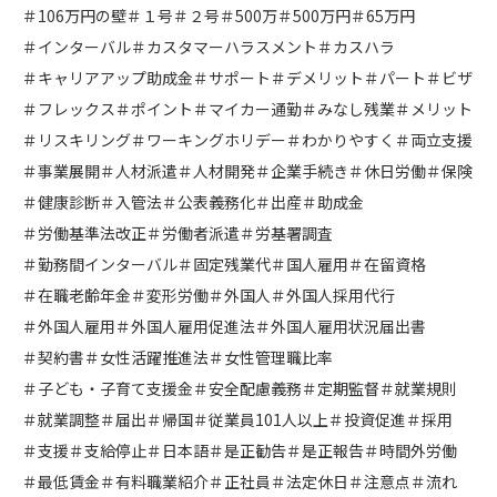
＃106万円の壁
＃１号
＃２号
＃500万
＃500万円
＃65万円
＃インターバル
＃カスタマーハラスメント
＃カスハラ
＃キャリアアップ助成金
＃サポート
＃デメリット
＃パート
＃ビザ
＃フレックス
＃ポイント
＃マイカー通勤
＃みなし残業
＃メリット
＃リスキリング
＃ワーキングホリデー
＃わかりやすく
＃両立支援
＃事業展開
＃人材派遣
＃人材開発
＃企業手続き
＃休日労働
＃保険
＃健康診断
＃入管法
＃公表義務化
＃出産
＃助成金
＃労働基準法改正
＃労働者派遣
＃労基署調査
＃勤務間インターバル
＃固定残業代
＃国人雇用
＃在留資格
＃在職老齢年金
＃変形労働
＃外国人
＃外国人採用代行
＃外国人雇用
＃外国人雇用促進法
＃外国人雇用状況届出書
＃契約書
＃女性活躍推進法
＃女性管理職比率
＃子ども・子育て支援金
＃安全配慮義務
＃定期監督
＃就業規則
＃就業調整
＃届出
＃帰国
＃従業員101人以上
＃投資促進
＃採用
＃支援
＃支給停止
＃日本語
＃是正勧告
＃是正報告
＃時間外労働
＃最低賃金
＃有料職業紹介
＃正社員
＃法定休日
＃注意点
＃流れ