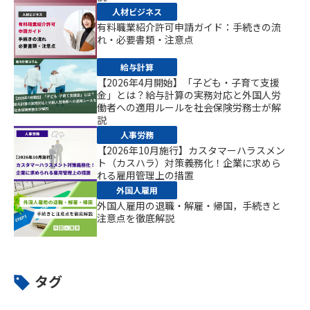
人材ビジネス
有料職業紹介許可申請ガイド：手続きの流
れ・必要書類・注意点
給与計算
【2026年4月開始】「子ども・子育て支援
金」とは？給与計算の実務対応と外国人労
働者への適用ルールを社会保険労務士が解
説
人事労務
【2026年10月施行】カスタマーハラスメン
ト（カスハラ）対策義務化！企業に求めら
れる雇用管理上の措置
外国人雇用
外国人雇用の退職・解雇・帰国，手続きと
注意点を徹底解説
タグ