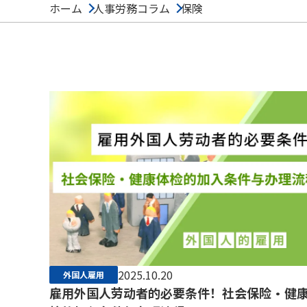
ホーム
人事労務コラム
保険
2025.10.20
外国人雇用
雇用外国人劳动者的必要条件！社会保险・健