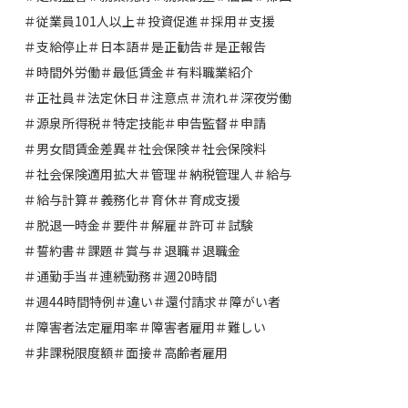
＃従業員101人以上
＃投資促進
＃採用
＃支援
＃支給停止
＃日本語
＃是正勧告
＃是正報告
＃時間外労働
＃最低賃金
＃有料職業紹介
＃正社員
＃法定休日
＃注意点
＃流れ
＃深夜労働
＃源泉所得税
＃特定技能
＃申告監督
＃申請
＃男女間賃金差異
＃社会保険
＃社会保険料
＃社会保険適用拡大
＃管理
＃納税管理人
＃給与
＃給与計算
＃義務化
＃育休
＃育成支援
＃脱退一時金
＃要件
＃解雇
＃許可
＃試験
＃誓約書
＃課題
＃賞与
＃退職
＃退職金
＃通勤手当
＃連続勤務
＃週20時間
＃週44時間特例
＃違い
＃還付請求
＃障がい者
＃障害者法定雇用率
＃障害者雇用
＃難しい
＃非課税限度額
＃面接
＃高齢者雇用