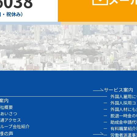
6038
・日・祝休み）
サービス案内
外国人雇用に
案内
外国人採用コ
会社概要
外国人材にも
ごあいさつ
脱退一時金の
交通アクセス
助成金申請代
グループ会社紹介
有料職業紹介
様の声
労働者派遣事