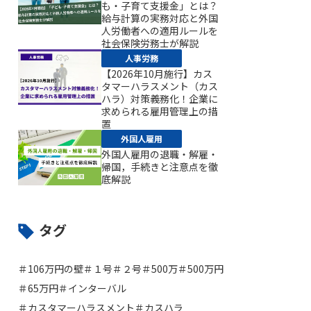
も・子育て支援金」とは？
給与計算の実務対応と外国
人労働者への適用ルールを
社会保険労務士が解説
人事労務
【2026年10月施行】カス
タマーハラスメント（カス
ハラ）対策義務化！企業に
求められる雇用管理上の措
置
外国人雇用
外国人雇用の退職・解雇・
帰国，手続きと注意点を徹
底解説
タグ
＃106万円の壁
＃１号
＃２号
＃500万
＃500万円
＃65万円
＃インターバル
＃カスタマーハラスメント
＃カスハラ