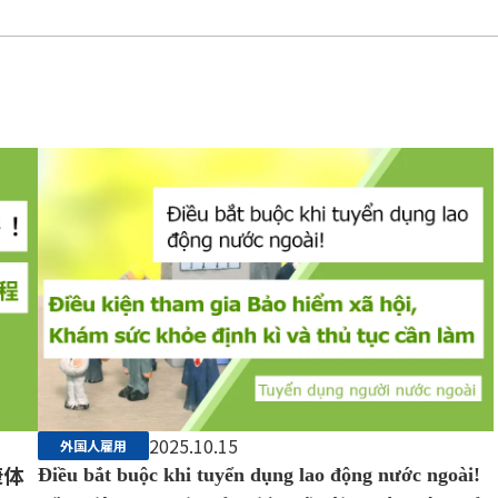
2025.10.15
外国人雇用
康体
Điều bắt buộc khi tuyển dụng lao động nước ngoài!