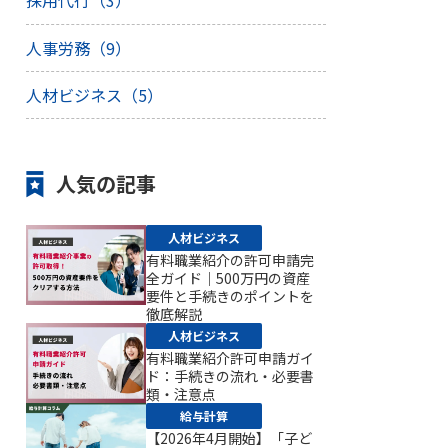
採用代行（3）
人事労務（9）
人材ビジネス（5）
人気の記事
人材ビジネス
有料職業紹介の許可申請完
全ガイド｜500万円の資産
要件と手続きのポイントを
徹底解説
人材ビジネス
有料職業紹介許可申請ガイ
ド：手続きの流れ・必要書
類・注意点
給与計算
【2026年4月開始】「子ど