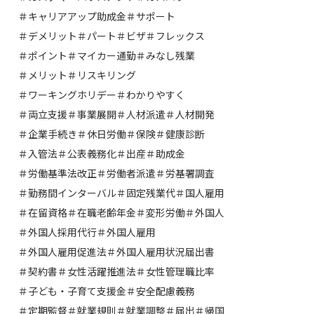
＃キャリアアップ助成金
＃サポート
＃デメリット
＃パート
＃ビザ
＃フレックス
＃ポイント
＃マイカー通勤
＃みなし残業
＃メリット
＃リスキリング
＃ワーキングホリデー
＃わかりやすく
＃両立支援
＃事業展開
＃人材派遣
＃人材開発
＃企業手続き
＃休日労働
＃保険
＃健康診断
＃入管法
＃公表義務化
＃出産
＃助成金
＃労働基準法改正
＃労働者派遣
＃労基署調査
＃勤務間インターバル
＃固定残業代
＃国人雇用
＃在留資格
＃在職老齢年金
＃変形労働
＃外国人
＃外国人採用代行
＃外国人雇用
＃外国人雇用促進法
＃外国人雇用状況届出書
＃契約書
＃女性活躍推進法
＃女性管理職比率
＃子ども・子育て支援金
＃安全配慮義務
＃定期監督
＃就業規則
＃就業調整
＃届出
＃帰国