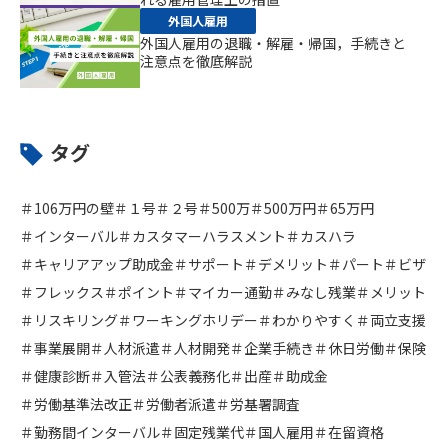
外国人雇用
外国人雇用の退職・解雇・帰国，手続きと
注意点を徹底解説
タグ
＃106万円の壁
＃１号
＃２号
＃500万
＃500万円
＃65万円
＃インターバル
＃カスタマーハラスメント
＃カスハラ
＃キャリアアップ助成金
＃サポート
＃デメリット
＃パート
＃ビザ
＃フレックス
＃ポイント
＃マイカー通勤
＃みなし残業
＃メリット
＃リスキリング
＃ワーキングホリデー
＃わかりやすく
＃両立支援
＃事業展開
＃人材派遣
＃人材開発
＃企業手続き
＃休日労働
＃保険
＃健康診断
＃入管法
＃公表義務化
＃出産
＃助成金
＃労働基準法改正
＃労働者派遣
＃労基署調査
＃勤務間インターバル
＃固定残業代
＃国人雇用
＃在留資格