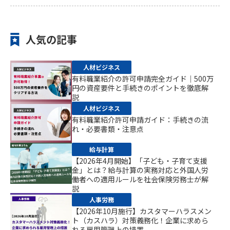
人気の記事
人材ビジネス
有料職業紹介の許可申請完全ガイド｜500万
円の資産要件と手続きのポイントを徹底解
説
人材ビジネス
有料職業紹介許可申請ガイド：手続きの流
れ・必要書類・注意点
給与計算
【2026年4月開始】「子ども・子育て支援
金」とは？給与計算の実務対応と外国人労
働者への適用ルールを社会保険労務士が解
説
人事労務
【2026年10月施行】カスタマーハラスメン
ト（カスハラ）対策義務化！企業に求めら
れる雇用管理上の措置