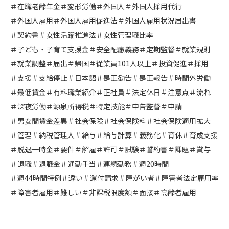
＃在職老齢年金
＃変形労働
＃外国人
＃外国人採用代行
＃外国人雇用
＃外国人雇用促進法
＃外国人雇用状況届出書
＃契約書
＃女性活躍推進法
＃女性管理職比率
＃子ども・子育て支援金
＃安全配慮義務
＃定期監督
＃就業規則
＃就業調整
＃届出
＃帰国
＃従業員101人以上
＃投資促進
＃採用
＃支援
＃支給停止
＃日本語
＃是正勧告
＃是正報告
＃時間外労働
＃最低賃金
＃有料職業紹介
＃正社員
＃法定休日
＃注意点
＃流れ
＃深夜労働
＃源泉所得税
＃特定技能
＃申告監督
＃申請
＃男女間賃金差異
＃社会保険
＃社会保険料
＃社会保険適用拡大
＃管理
＃納税管理人
＃給与
＃給与計算
＃義務化
＃育休
＃育成支援
＃脱退一時金
＃要件
＃解雇
＃許可
＃試験
＃誓約書
＃課題
＃賞与
＃退職
＃退職金
＃通勤手当
＃連続勤務
＃週20時間
＃週44時間特例
＃違い
＃還付請求
＃障がい者
＃障害者法定雇用率
＃障害者雇用
＃難しい
＃非課税限度額
＃面接
＃高齢者雇用