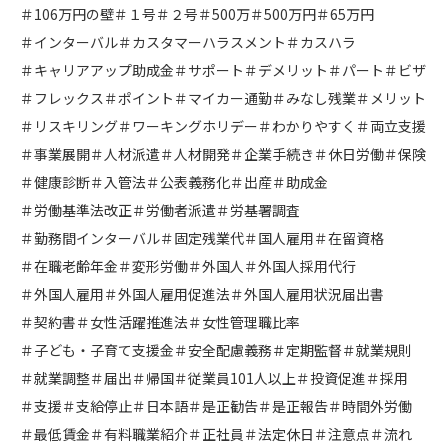
＃106万円の壁
＃１号
＃２号
＃500万
＃500万円
＃65万円
＃インターバル
＃カスタマーハラスメント
＃カスハラ
＃キャリアアップ助成金
＃サポート
＃デメリット
＃パート
＃ビザ
＃フレックス
＃ポイント
＃マイカー通勤
＃みなし残業
＃メリット
＃リスキリング
＃ワーキングホリデー
＃わかりやすく
＃両立支援
＃事業展開
＃人材派遣
＃人材開発
＃企業手続き
＃休日労働
＃保険
＃健康診断
＃入管法
＃公表義務化
＃出産
＃助成金
＃労働基準法改正
＃労働者派遣
＃労基署調査
＃勤務間インターバル
＃固定残業代
＃国人雇用
＃在留資格
＃在職老齢年金
＃変形労働
＃外国人
＃外国人採用代行
＃外国人雇用
＃外国人雇用促進法
＃外国人雇用状況届出書
＃契約書
＃女性活躍推進法
＃女性管理職比率
＃子ども・子育て支援金
＃安全配慮義務
＃定期監督
＃就業規則
＃就業調整
＃届出
＃帰国
＃従業員101人以上
＃投資促進
＃採用
＃支援
＃支給停止
＃日本語
＃是正勧告
＃是正報告
＃時間外労働
＃最低賃金
＃有料職業紹介
＃正社員
＃法定休日
＃注意点
＃流れ