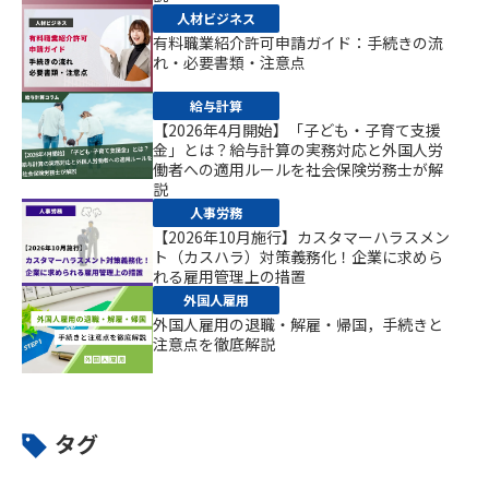
人材ビジネス
有料職業紹介許可申請ガイド：手続きの流
れ・必要書類・注意点
給与計算
【2026年4月開始】「子ども・子育て支援
金」とは？給与計算の実務対応と外国人労
働者への適用ルールを社会保険労務士が解
説
人事労務
【2026年10月施行】カスタマーハラスメン
ト（カスハラ）対策義務化！企業に求めら
れる雇用管理上の措置
外国人雇用
外国人雇用の退職・解雇・帰国，手続きと
注意点を徹底解説
タグ