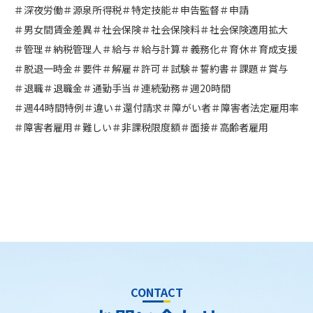
＃深夜労働
＃源泉所得税
＃特定技能
＃申告監督
＃申請
＃男女間賃金差異
＃社会保険
＃社会保険料
＃社会保険適用拡大
＃管理
＃納税管理人
＃給与
＃給与計算
＃義務化
＃育休
＃育成支援
＃脱退一時金
＃要件
＃解雇
＃許可
＃試験
＃誓約書
＃課題
＃賞与
＃退職
＃退職金
＃通勤手当
＃連続勤務
＃週20時間
＃週44時間特例
＃違い
＃還付請求
＃障がい者
＃障害者法定雇用率
＃障害者雇用
＃難しい
＃非課税限度額
＃面接
＃高齢者雇用
CONTACT