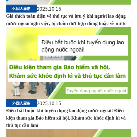
2025.10.15
外国人雇用
Giả thích toàn diện về thủ tục và lưu ý khi người lao động
nước ngoài nghỉ việc, bị chấm dứt hợp đồng hoặc về nước
2025.10.15
外国人雇用
Điều bắt buộc khi tuyển dụng lao động nước ngoài! Điều
kiện tham gia Bảo hiểm xã hội, Khám sức khỏe định kì và
thủ tục cần làm