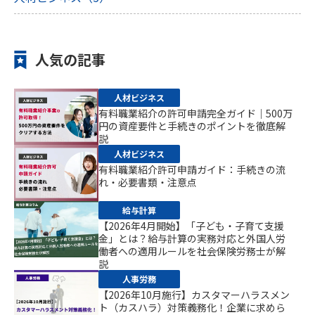
人気の記事
人材ビジネス
有料職業紹介の許可申請完全ガイド｜500万
円の資産要件と手続きのポイントを徹底解
説
人材ビジネス
有料職業紹介許可申請ガイド：手続きの流
れ・必要書類・注意点
給与計算
【2026年4月開始】「子ども・子育て支援
金」とは？給与計算の実務対応と外国人労
働者への適用ルールを社会保険労務士が解
説
人事労務
【2026年10月施行】カスタマーハラスメン
ト（カスハラ）対策義務化！企業に求めら