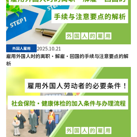
2025.10.21
外国人雇用
雇用外国人时的离职・解雇・回国的手续与注意要点的解
析