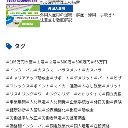
れる雇用管理上の措置
外国人雇用
外国人雇用の退職・解雇・帰国，手続きと
注意点を徹底解説
タグ
＃106万円の壁
＃１号
＃２号
＃500万
＃500万円
＃65万円
＃インターバル
＃カスタマーハラスメント
＃カスハラ
＃キャリアアップ助成金
＃サポート
＃デメリット
＃パート
＃ビザ
＃フレックス
＃ポイント
＃マイカー通勤
＃みなし残業
＃メリット
＃リスキリング
＃ワーキングホリデー
＃わかりやすく
＃両立支援
＃事業展開
＃人材派遣
＃人材開発
＃企業手続き
＃休日労働
＃保険
＃健康診断
＃入管法
＃公表義務化
＃出産
＃助成金
＃労働基準法改正
＃労働者派遣
＃労基署調査
＃勤務間インターバル
＃固定残業代
＃国人雇用
＃在留資格