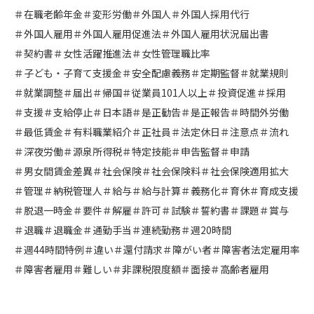
＃在職老齢年金
＃変形労働
＃外国人
＃外国人採用代行
＃外国人雇用
＃外国人雇用促進法
＃外国人雇用状況届出書
＃契約書
＃女性活躍推進法
＃女性管理職比率
＃子ども・子育て支援金
＃安全配慮義務
＃定期監督
＃就業規則
＃就業調整
＃届出
＃帰国
＃従業員101人以上
＃投資促進
＃採用
＃支援
＃支給停止
＃日本語
＃是正勧告
＃是正報告
＃時間外労働
＃最低賃金
＃有料職業紹介
＃正社員
＃法定休日
＃注意点
＃流れ
＃深夜労働
＃源泉所得税
＃特定技能
＃申告監督
＃申請
＃男女間賃金差異
＃社会保険
＃社会保険料
＃社会保険適用拡大
＃管理
＃納税管理人
＃給与
＃給与計算
＃義務化
＃育休
＃育成支援
＃脱退一時金
＃要件
＃解雇
＃許可
＃試験
＃誓約書
＃課題
＃賞与
＃退職
＃退職金
＃通勤手当
＃連続勤務
＃週20時間
＃週44時間特例
＃違い
＃還付請求
＃障がい者
＃障害者法定雇用率
＃障害者雇用
＃難しい
＃非課税限度額
＃面接
＃高齢者雇用