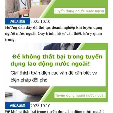
2025.10.10
外国人雇用
Hướng dẫn đầy đủ thủ tục doanh nghiệp khi tuyển dụng
người nước ngoài: Quy trình, hồ sơ cần thiết, lưu ý quan
trọng
2025.10.10
外国人雇用
Để không thất bại trong tuyển dụng lao động nước ngoài!