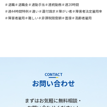
＃退職
＃退職金
＃通勤手当
＃連続勤務
＃週20時間
＃週44時間特例
＃違い
＃還付請求
＃障がい者
＃障害者法定雇用率
＃障害者雇用
＃難しい
＃非課税限度額
＃面接
＃高齢者雇用
CONTACT
お問い合わせ
まずはお気軽に無料相談・