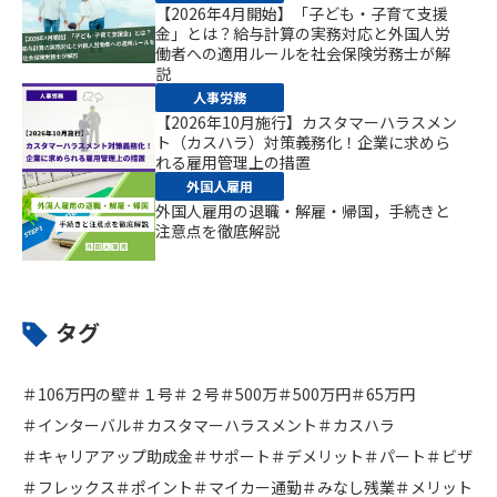
【2026年4月開始】「子ども・子育て支援
金」とは？給与計算の実務対応と外国人労
働者への適用ルールを社会保険労務士が解
説
人事労務
【2026年10月施行】カスタマーハラスメン
ト（カスハラ）対策義務化！企業に求めら
れる雇用管理上の措置
外国人雇用
外国人雇用の退職・解雇・帰国，手続きと
注意点を徹底解説
タグ
＃106万円の壁
＃１号
＃２号
＃500万
＃500万円
＃65万円
＃インターバル
＃カスタマーハラスメント
＃カスハラ
＃キャリアアップ助成金
＃サポート
＃デメリット
＃パート
＃ビザ
＃フレックス
＃ポイント
＃マイカー通勤
＃みなし残業
＃メリット