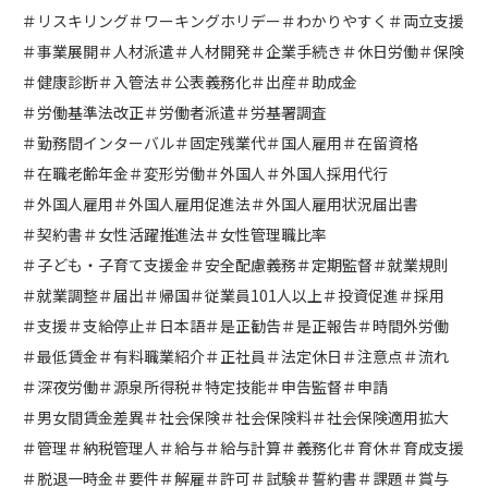
＃リスキリング
＃ワーキングホリデー
＃わかりやすく
＃両立支援
＃事業展開
＃人材派遣
＃人材開発
＃企業手続き
＃休日労働
＃保険
＃健康診断
＃入管法
＃公表義務化
＃出産
＃助成金
＃労働基準法改正
＃労働者派遣
＃労基署調査
＃勤務間インターバル
＃固定残業代
＃国人雇用
＃在留資格
＃在職老齢年金
＃変形労働
＃外国人
＃外国人採用代行
＃外国人雇用
＃外国人雇用促進法
＃外国人雇用状況届出書
＃契約書
＃女性活躍推進法
＃女性管理職比率
＃子ども・子育て支援金
＃安全配慮義務
＃定期監督
＃就業規則
＃就業調整
＃届出
＃帰国
＃従業員101人以上
＃投資促進
＃採用
＃支援
＃支給停止
＃日本語
＃是正勧告
＃是正報告
＃時間外労働
＃最低賃金
＃有料職業紹介
＃正社員
＃法定休日
＃注意点
＃流れ
＃深夜労働
＃源泉所得税
＃特定技能
＃申告監督
＃申請
＃男女間賃金差異
＃社会保険
＃社会保険料
＃社会保険適用拡大
＃管理
＃納税管理人
＃給与
＃給与計算
＃義務化
＃育休
＃育成支援
＃脱退一時金
＃要件
＃解雇
＃許可
＃試験
＃誓約書
＃課題
＃賞与