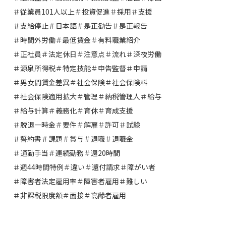
＃従業員101人以上
＃投資促進
＃採用
＃支援
＃支給停止
＃日本語
＃是正勧告
＃是正報告
＃時間外労働
＃最低賃金
＃有料職業紹介
＃正社員
＃法定休日
＃注意点
＃流れ
＃深夜労働
＃源泉所得税
＃特定技能
＃申告監督
＃申請
＃男女間賃金差異
＃社会保険
＃社会保険料
＃社会保険適用拡大
＃管理
＃納税管理人
＃給与
＃給与計算
＃義務化
＃育休
＃育成支援
＃脱退一時金
＃要件
＃解雇
＃許可
＃試験
＃誓約書
＃課題
＃賞与
＃退職
＃退職金
＃通勤手当
＃連続勤務
＃週20時間
＃週44時間特例
＃違い
＃還付請求
＃障がい者
＃障害者法定雇用率
＃障害者雇用
＃難しい
＃非課税限度額
＃面接
＃高齢者雇用