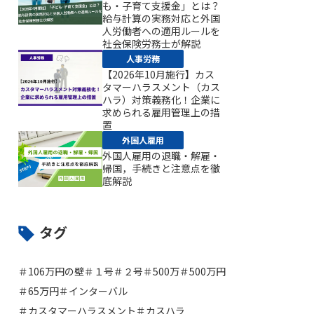
も・子育て支援金」とは？
給与計算の実務対応と外国
人労働者への適用ルールを
社会保険労務士が解説
人事労務
【2026年10月施行】カス
タマーハラスメント（カス
ハラ）対策義務化！企業に
求められる雇用管理上の措
置
外国人雇用
外国人雇用の退職・解雇・
帰国，手続きと注意点を徹
底解説
タグ
＃106万円の壁
＃１号
＃２号
＃500万
＃500万円
＃65万円
＃インターバル
＃カスタマーハラスメント
＃カスハラ