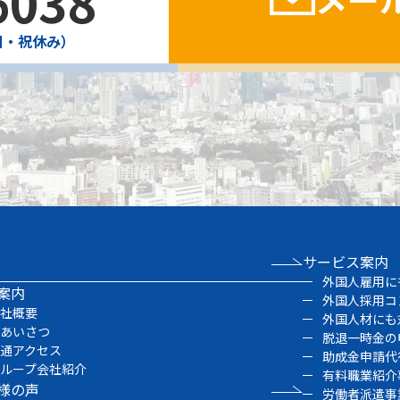
6038
・日・祝休み）
サービス案内
外国人雇用に
案内
外国人採用コ
会社概要
外国人材にも
ごあいさつ
脱退一時金の
交通アクセス
助成金申請代
グループ会社紹介
有料職業紹介
様の声
労働者派遣事