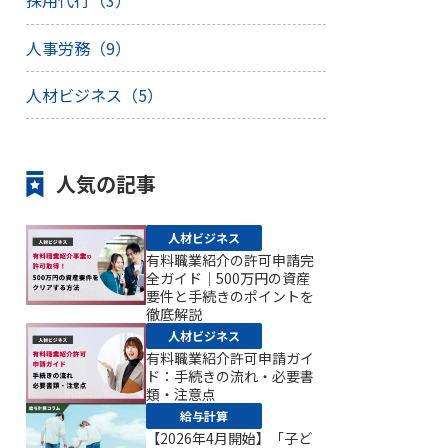
採用代行（3）
人事労務（9）
人材ビジネス（5）
人気の記事
人材ビジネス
有料職業紹介の許可申請完
全ガイド｜500万円の資産
要件と手続きのポイントを
徹底解説
人材ビジネス
有料職業紹介許可申請ガイ
ド：手続きの流れ・必要書
類・注意点
給与計算
【2026年4月開始】「子ど