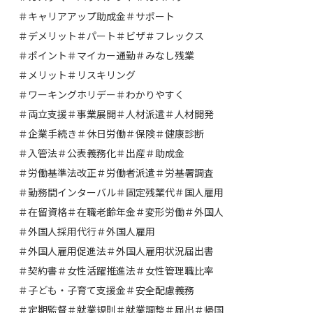
＃キャリアアップ助成金
＃サポート
＃デメリット
＃パート
＃ビザ
＃フレックス
＃ポイント
＃マイカー通勤
＃みなし残業
＃メリット
＃リスキリング
＃ワーキングホリデー
＃わかりやすく
＃両立支援
＃事業展開
＃人材派遣
＃人材開発
＃企業手続き
＃休日労働
＃保険
＃健康診断
＃入管法
＃公表義務化
＃出産
＃助成金
＃労働基準法改正
＃労働者派遣
＃労基署調査
＃勤務間インターバル
＃固定残業代
＃国人雇用
＃在留資格
＃在職老齢年金
＃変形労働
＃外国人
＃外国人採用代行
＃外国人雇用
＃外国人雇用促進法
＃外国人雇用状況届出書
＃契約書
＃女性活躍推進法
＃女性管理職比率
＃子ども・子育て支援金
＃安全配慮義務
＃定期監督
＃就業規則
＃就業調整
＃届出
＃帰国