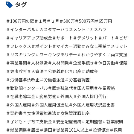
タグ
＃106万円の壁
＃１号
＃２号
＃500万
＃500万円
＃65万円
＃インターバル
＃カスタマーハラスメント
＃カスハラ
＃キャリアアップ助成金
＃サポート
＃デメリット
＃パート
＃ビザ
＃フレックス
＃ポイント
＃マイカー通勤
＃みなし残業
＃メリット
＃リスキリング
＃ワーキングホリデー
＃わかりやすく
＃両立支援
＃事業展開
＃人材派遣
＃人材開発
＃企業手続き
＃休日労働
＃保険
＃健康診断
＃入管法
＃公表義務化
＃出産
＃助成金
＃労働基準法改正
＃労働者派遣
＃労基署調査
＃勤務間インターバル
＃固定残業代
＃国人雇用
＃在留資格
＃在職老齢年金
＃変形労働
＃外国人
＃外国人採用代行
＃外国人雇用
＃外国人雇用促進法
＃外国人雇用状況届出書
＃契約書
＃女性活躍推進法
＃女性管理職比率
＃子ども・子育て支援金
＃安全配慮義務
＃定期監督
＃就業規則
＃就業調整
＃届出
＃帰国
＃従業員101人以上
＃投資促進
＃採用