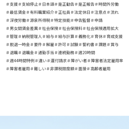
＃支援
＃支給停止
＃日本語
＃是正勧告
＃是正報告
＃時間外労働
＃最低賃金
＃有料職業紹介
＃正社員
＃法定休日
＃注意点
＃流れ
＃深夜労働
＃源泉所得税
＃特定技能
＃申告監督
＃申請
＃男女間賃金差異
＃社会保険
＃社会保険料
＃社会保険適用拡大
＃管理
＃納税管理人
＃給与
＃給与計算
＃義務化
＃育休
＃育成支援
＃脱退一時金
＃要件
＃解雇
＃許可
＃試験
＃誓約書
＃課題
＃賞与
＃退職
＃退職金
＃通勤手当
＃連続勤務
＃週20時間
＃週44時間特例
＃違い
＃還付請求
＃障がい者
＃障害者法定雇用率
＃障害者雇用
＃難しい
＃非課税限度額
＃面接
＃高齢者雇用