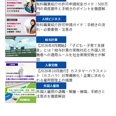
有料職業紹介の許可申請完全ガイド｜500万
円の資産要件と手続きのポイントを徹底解
説
人材ビジネス
有料職業紹介許可申請ガイド：手続きの流
れ・必要書類・注意点
給与計算
【2026年4月開始】「子ども・子育て支援
金」とは？給与計算の実務対応と外国人労
働者への適用ルールを社会保険労務士が解
説
人事労務
【2026年10月施行】カスタマーハラスメン
ト（カスハラ）対策義務化！企業に求めら
れる雇用管理上の措置
外国人雇用
外国人雇用の退職・解雇・帰国，手続きと
注意点を徹底解説