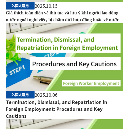
2025.10.15
外国人雇用
Giả thích toàn diện về thủ tục và lưu ý khi người lao động
nước ngoài nghỉ việc, bị chấm dứt hợp đồng hoặc về nước
2025.10.06
外国人雇用
Termination, Dismissal, and Repatriation in
Foreign Employment: Procedures and Key
Cautions